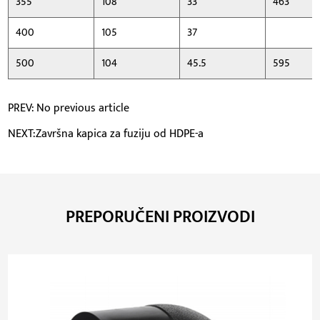
355
108
33
463
400
105
37
500
104
45.5
595
PREV: No previous article
NEXT:Završna kapica za fuziju od HDPE-a
PREPORUČENI PROIZVODI