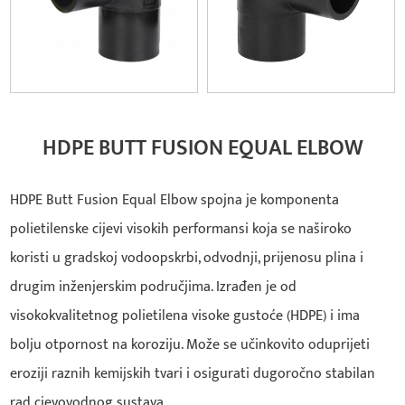
HDPE BUTT FUSION EQUAL ELBOW
HDPE Butt Fusion Equal Elbow spojna je komponenta
polietilenske cijevi visokih performansi koja se naširoko
koristi u gradskoj vodoopskrbi, odvodnji, prijenosu plina i
drugim inženjerskim područjima. Izrađen je od
visokokvalitetnog polietilena visoke gustoće (HDPE) i ima
bolju otpornost na koroziju. Može se učinkovito oduprijeti
eroziji raznih kemijskih tvari i osigurati dugoročno stabilan
rad cjevovodnog sustava.