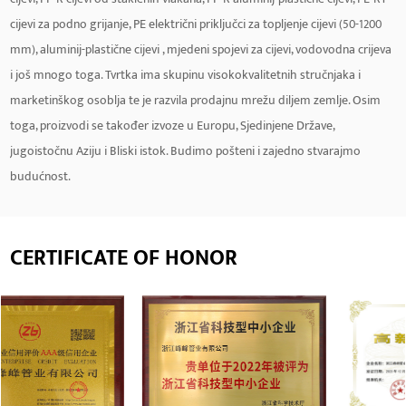
cijevi za podno grijanje, PE električni priključci za topljenje cijevi (50-1200
mm), aluminij-plastične cijevi , mjedeni spojevi za cijevi, vodovodna crijeva
i još mnogo toga. Tvrtka ima skupinu visokokvalitetnih stručnjaka i
marketinškog osoblja te je razvila prodajnu mrežu diljem zemlje. Osim
toga, proizvodi se također izvoze u Europu, Sjedinjene Države,
jugoistočnu Aziju i Bliski istok. Budimo pošteni i zajedno stvarajmo
budućnost.
CERTIFICATE OF HONOR