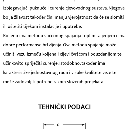
izbjegavajući puknuće i curenje cjevovodnog sustava. Njegova
bolja žilavost također čini manju vjerojatnost da će se slomiti
ili oštetiti tijekom instalacije i upotrebe.
Koljeno ima metodu sučeonog spajanja toplim taljenjem i ima
dobre performanse brtvljenja. Ova metoda spajanja može
učiniti vezu između koljena i cijevi čvršćom i pouzdanijom te
učinkovito spriječiti curenje. Istodobno, također ima
karakteristike jednostavnog rada i visoke kvalitete veze te
može zadovoljiti potrebe raznih složenih projekata.
TEHNIČKI PODACI