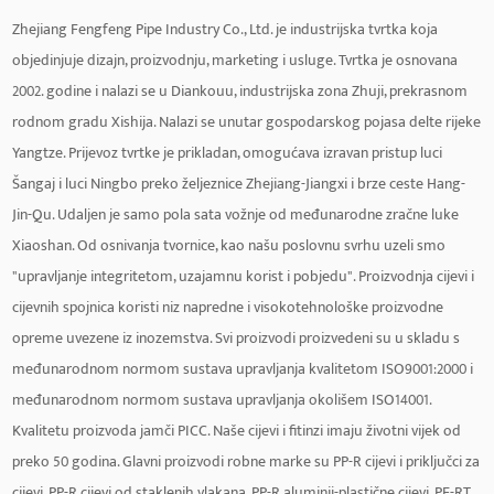
Zhejiang Fengfeng Pipe Industry Co., Ltd. je industrijska tvrtka koja
objedinjuje dizajn, proizvodnju, marketing i usluge. Tvrtka je osnovana
2002. godine i nalazi se u Diankouu, industrijska zona Zhuji, prekrasnom
rodnom gradu Xishija. Nalazi se unutar gospodarskog pojasa delte rijeke
Yangtze. Prijevoz tvrtke je prikladan, omogućava izravan pristup luci
Šangaj i luci Ningbo preko željeznice Zhejiang-Jiangxi i brze ceste Hang-
Jin-Qu. Udaljen je samo pola sata vožnje od međunarodne zračne luke
Xiaoshan. Od osnivanja tvornice, kao našu poslovnu svrhu uzeli smo
"upravljanje integritetom, uzajamnu korist i pobjedu". Proizvodnja cijevi i
cijevnih spojnica koristi niz napredne i visokotehnološke proizvodne
opreme uvezene iz inozemstva. Svi proizvodi proizvedeni su u skladu s
međunarodnom normom sustava upravljanja kvalitetom ISO9001:2000 i
međunarodnom normom sustava upravljanja okolišem ISO14001.
Kvalitetu proizvoda jamči PICC. Naše cijevi i fitinzi imaju životni vijek od
preko 50 godina. Glavni proizvodi robne marke su PP-R cijevi i priključci za
cijevi, PP-R cijevi od staklenih vlakana, PP-R aluminij-plastične cijevi, PE-RT