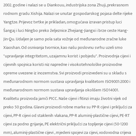
2002. godine i nalazi se u Diankouu, industrijska zona Zhuji, prekrasnom
rodnom gradu Xishija. Nalazi se unutar gospodarskog pojasa delte rijeke
Yangtze. Prijevoz tvrtke je prikladan, omogućava izravan pristup luci
Šangaj i luci Ningbo preko željeznice Zhejiang-Jiangxi i brze ceste Hang-
Jin-Qu. Udaljen je samo pola sata vožnje od međunarodne zračne luke
Xiaoshan. Od osnivanja tvornice, kao našu poslovnu svrhu uzeli smo
"upravljanje integritetom, uzajamnu korist i pobjedu". Proizvodnja cijevi i
cijevnih spojnica koristi niz napredne i visokotehnološke proizvodne
opreme uvezene iz inozemstva. Svi proizvodi proizvedeni su u skladu s
međunarodnom normom sustava upravljanja kvalitetom ISO9001:2000 i
međunarodnom normom sustava upravljanja okolišem ISO14001.
Kvalitetu proizvoda jamči PICC. Naše cijevi i fitinzi imaju životni vijek od
preko 50 godina. Glavni proizvodi robne marke su PP-R cijevi i priključci za
cijevi, PP-R cijevi od staklenih vlakana, PP-R aluminij-plastične cijevi, PE-RT
cijevi za podno grijanje, PE električni priključci za topljenje cijevi (50-1200
mm), aluminij-plastične cijevi , mjedeni spojevi za cijevi, vodovodna crijeva