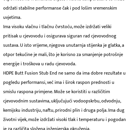
održati stabilne performanse čak i pod lošim vremenskim
uvjetima.
Ima visoku vlačnu i tlačnu čvrstoću, može izdržati veliki
pritisak u cjevovodu i osigurava siguran rad cjevovodnog
sustava. U isto vrijeme, njegova unutarnja stijenka je glatka, a
otpor tekućine je mali, što je korisno za smanjenje potrošnje
energije i troškova u radu cjevovoda.
HDPE Butt Fusion Stub End ne samo da ima dobre rezultate u
pogledu performansi, već ima i širok raspon prednosti u
smislu raspona primjene. Može se koristiti u različitim
cjevovodnim sustavima, uključujući vodoopskrbu, odvodnju,
kemijsku industriju, naftu, prirodni plin i druga polja. Ima dug
životni vijek, može izdržati visoki tlak i temperaturu i pogodan
je za različita složena inženjerska okruženja.