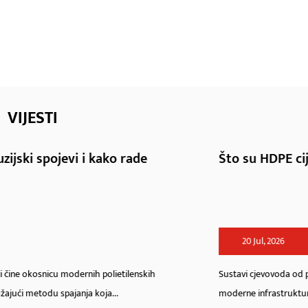
VIJESTI
Što su HDPE cijevni priključci i kako ih instal
20 Jul, 2026
Sustavi cjevovoda od polietilena visoke gustoće redefinirali su s
moderne infrastrukture u općinskim, ...