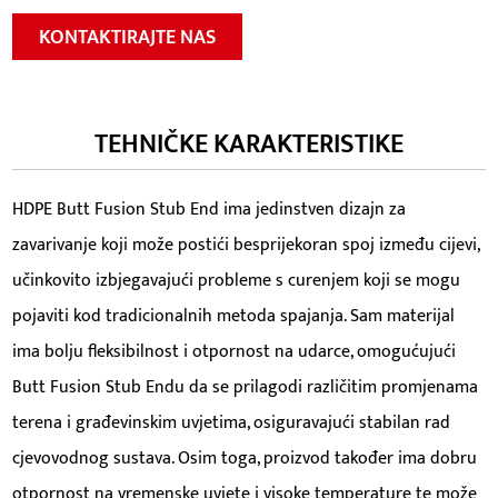
KONTAKTIRAJTE NAS
TEHNIČKE KARAKTERISTIKE
HDPE Butt Fusion Stub End ima jedinstven dizajn za
zavarivanje koji može postići besprijekoran spoj između cijevi,
učinkovito izbjegavajući probleme s curenjem koji se mogu
pojaviti kod tradicionalnih metoda spajanja. Sam materijal
ima bolju fleksibilnost i otpornost na udarce, omogućujući
Butt Fusion Stub Endu da se prilagodi različitim promjenama
terena i građevinskim uvjetima, osiguravajući stabilan rad
cjevovodnog sustava. Osim toga, proizvod također ima dobru
otpornost na vremenske uvjete i visoke temperature te može